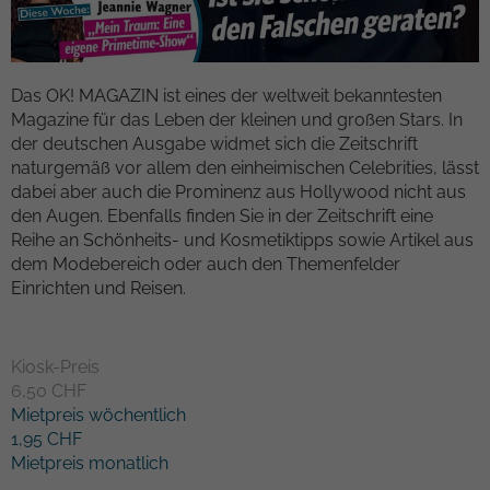
Kampagnendaten zu berechnen und die
Anbieter
TYPO3
Nutzung der Website für den
Zweck
Analysebericht der Website zu verfolgen.
Laufzeit
1 Woche
Die Cookies speichern Informationen
Das OK! MAGAZIN ist eines der weltweit bekanntesten
anonym und weisen eine randoly
Magazine für das Leben der kleinen und großen Stars. In
Dieses Cookie ist ein Standard-Session-
generierte Nummer zu, um eindeutige
der deutschen Ausgabe widmet sich die Zeitschrift
Cookie von TYPO3. Es speichert im Falle
Besucher zu identifizieren.
naturgemäß vor allem den einheimischen Celebrities, lässt
eines Benutzer-Logins die Session-ID. So
dabei aber auch die Prominenz aus Hollywood nicht aus
Zweck
kann der eingeloggte Benutzer
den Augen. Ebenfalls finden Sie in der Zeitschrift eine
wiedererkannt werden und es wird ihm
Name
_gid
Reihe an Schönheits- und Kosmetiktipps sowie Artikel aus
Zugang zu geschützten Bereichen
dem Modebereich oder auch den Themenfelder
gewährt.
Anbieter
Google Analytics
Einrichten und Reisen.
Laufzeit
1 day
Name
cookie_optin
Kiosk-Preis
Dieses Cookie wird von Google Analytics
Anbieter
TYPO3
6,50 CHF
installiert. Das Cookie wird verwendet,
Mietpreis wöchentlich
um Informationen darüber zu speichern,
Laufzeit
1 Monat
1,95 CHF
wie Besucher eine Website nutzen, und
Mietpreis monatlich
hilft bei der Erstellung eines
Enthält die gewählten Tracking-Optin-
Zweck