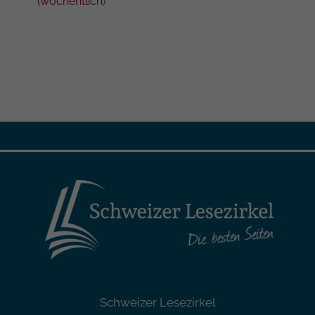
(wöc
(wöchentlich)
Schweizer Lesezirkel