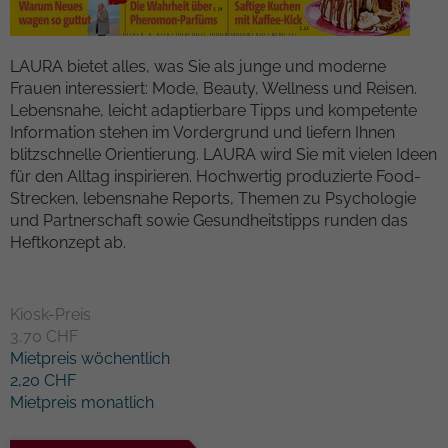
Kampagnendaten zu berechnen und die
Anbieter
TYPO3
Nutzung der Website für den
Zweck
Analysebericht der Website zu verfolgen.
LAURA bietet alles, was Sie als junge und moderne
Laufzeit
1 Woche
Die Cookies speichern Informationen
Frauen interessiert: Mode, Beauty, Wellness und Reisen.
anonym und weisen eine randoly
Lebensnahe, leicht adaptierbare Tipps und kompetente
Dieses Cookie ist ein Standard-Session-
generierte Nummer zu, um eindeutige
Information stehen im Vordergrund und liefern Ihnen
Cookie von TYPO3. Es speichert im Falle
Besucher zu identifizieren.
blitzschnelle Orientierung. LAURA wird Sie mit vielen Ideen
eines Benutzer-Logins die Session-ID. So
für den Alltag inspirieren. Hochwertig produzierte Food-
Zweck
kann der eingeloggte Benutzer
Strecken, lebensnahe Reports, Themen zu Psychologie
wiedererkannt werden und es wird ihm
Name
_gid
und Partnerschaft sowie Gesundheitstipps runden das
Zugang zu geschützten Bereichen
Heftkonzept ab.
gewährt.
Anbieter
Google Analytics
Laufzeit
1 day
Name
cookie_optin
Kiosk-Preis
3,70 CHF
Dieses Cookie wird von Google Analytics
Anbieter
TYPO3
Mietpreis wöchentlich
installiert. Das Cookie wird verwendet,
2,20 CHF
um Informationen darüber zu speichern,
Laufzeit
1 Monat
Mietpreis monatlich
wie Besucher eine Website nutzen, und
hilft bei der Erstellung eines
Enthält die gewählten Tracking-Optin-
Zweck