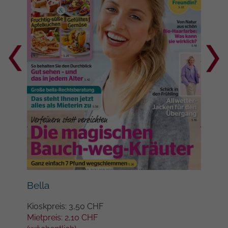
Google auf Websites mit hohem
Datenaufkommen aufgezeichnete
Datenmenge begrenzt wird.
Bil
Bella
Kios
Kioskpreis: 3,50 CHF
Miet
Mietpreis: 2,10 CHF