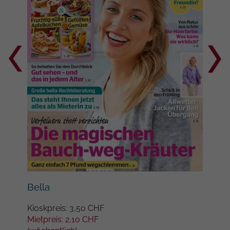
Google auf Websites mit hohem
Datenaufkommen aufgezeichnete
Datenmenge begrenzt wird.
Bil
Bella
Kios
Kioskpreis: 3,50 CHF
Miet
Mietpreis: 2,10 CHF