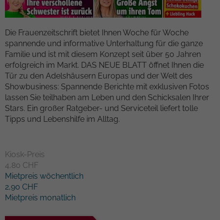
Kampagnendaten zu berechnen und die
Anbieter
TYPO3
Nutzung der Website für den
Zweck
Analysebericht der Website zu verfolgen.
Die Frauenzeitschrift bietet Ihnen Woche für Woche
Laufzeit
1 Woche
Die Cookies speichern Informationen
spannende und informative Unterhaltung für die ganze
anonym und weisen eine randoly
Familie und ist mit diesem Konzept seit über 50 Jahren
Dieses Cookie ist ein Standard-Session-
generierte Nummer zu, um eindeutige
erfolgreich im Markt. DAS NEUE BLATT öffnet Ihnen die
Cookie von TYPO3. Es speichert im Falle
Besucher zu identifizieren.
Tür zu den Adelshäusern Europas und der Welt des
eines Benutzer-Logins die Session-ID. So
Showbusiness: Spannende Berichte mit exklusiven Fotos
Zweck
kann der eingeloggte Benutzer
lassen Sie teilhaben am Leben und den Schicksalen Ihrer
wiedererkannt werden und es wird ihm
Name
_gid
Stars. Ein großer Ratgeber- und Serviceteil liefert tolle
Zugang zu geschützten Bereichen
Tipps und Lebenshilfe im Alltag.
gewährt.
Anbieter
Google Analytics
Laufzeit
1 day
Name
cookie_optin
Kiosk-Preis
4,80 CHF
Dieses Cookie wird von Google Analytics
Anbieter
TYPO3
Mietpreis wöchentlich
installiert. Das Cookie wird verwendet,
2,90 CHF
um Informationen darüber zu speichern,
Laufzeit
1 Monat
Mietpreis monatlich
wie Besucher eine Website nutzen, und
hilft bei der Erstellung eines
Enthält die gewählten Tracking-Optin-
Zweck