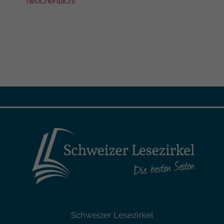
(wöc
(wöchentlich)
Schweizer Lesezirkel