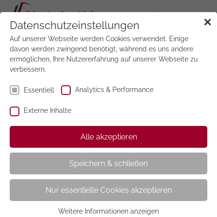
Tog
✕
Datenschutzeinstellungen
navi
Auf unserer Webseite werden Cookies verwendet. Einige
Jetzt
testen
davon werden zwingend benötigt, während es uns andere
ermöglichen, Ihre Nutzererfahrung auf unserer Webseite zu
verbessern.
Analytics & Performance
Essentiell
Externe Inhalte
Adressänderung
Alle akzeptieren
Speichern & schließen
Teilen Sie uns bitte rechtzeitig mit, wenn Sie umgezogen
Nur essentielle Cookies akzeptieren
sind oder sich der Name bzw. die Firmenbezeichnung
Ihres Unternehmens geändert hat.
Weitere Informationen anzeigen