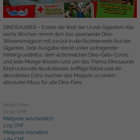
Kampagnendaten zu berechnen und die
Anbieter
TYPO3
Nutzung der Website für den
Zweck
Analysebericht der Website zu verfolgen.
Laufzeit
1 Woche
Die Cookies speichern Informationen
DINOSAURIER – Erlebe die Welt der Urzeit-Giganten! Alle
anonym und weisen eine randoly
sechs Wochen nimmt dich das spannende Dino-
Dieses Cookie ist ein Standard-Session-
generierte Nummer zu, um eindeutige
Wissensmagazin mit zurück in die faszinierende Ära der
Cookie von TYPO3. Es speichert im Falle
Besucher zu identifizieren.
Giganten. Jede Ausgabe steckt voller aufregender
eines Benutzer-Logins die Session-ID. So
Hintergrundinfos, dem actionreichen Dino-Gate-Comic
Zweck
kann der eingeloggte Benutzer
und jede Menge Wissen rund um das Thema Dinosaurier.
wiedererkannt werden und es wird ihm
Name
_gid
Eindrucksvolle Illustrationen, knifflige Rätsel und ein
Zugang zu geschützten Bereichen
dinostarkes Extra machen das Magazin zu einem
gewährt.
Anbieter
Google Analytics
absoluten Muss für alle Dino-Fans.
Laufzeit
1 day
Name
cookie_optin
Kiosk-Preis
Dieses Cookie wird von Google Analytics
Anbieter
TYPO3
10,90 CHF
installiert. Das Cookie wird verwendet,
Mietpreis wöchentlich
um Informationen darüber zu speichern,
Laufzeit
1 Monat
1,05 CHF
wie Besucher eine Website nutzen, und
Mietpreis monatlich
hilft bei der Erstellung eines
Enthält die gewählten Tracking-Optin-
Zweck
4,65 CHF