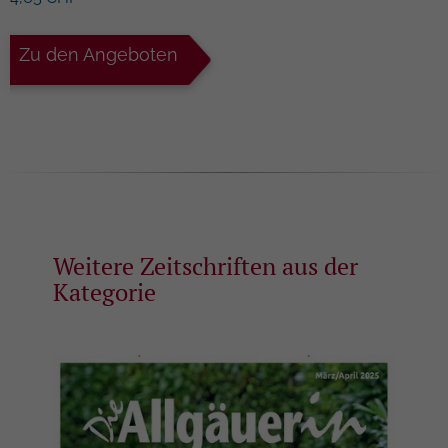
Zweck
Analyseberichts darüber, wie es der
Einstellungen.
Website geht. Die erhobenen Daten
umfassen die Anzahl der Besucher, die
Zu den Angeboten
Quelle, aus der sie stammen, und die
Seiten in anonymisierter Form.
Name
_gat
Anbieter
Google Universal Analytics
Laufzeit
1 Minute
Weitere Zeitschriften aus der
Kategorie
Hierbei handelt es sich um einen von
Google Analytics festgelegten
Mustertyp-Cookie, bei dem das
Musterelement auf dem Namen die
eindeutige Identitätsnummer des Kontos
Zweck
oder der Website enthält, auf die es sich
bezieht. Es handelt sich um eine Variante
des _gat-Cookies, mit dem die von