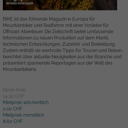
Kampagnendaten zu berechnen und die
Anbieter
TYPO3
Nutzung der Website für den
Zweck
Analysebericht der Website zu verfolgen.
BIKE ist das führende Magazin in Europa für
Laufzeit
1 Woche
Die Cookies speichern Informationen
Mountainbiker und Radfahrer mit einer Vorliebe für
anonym und weisen eine randoly
Offroad-Abenteuer. Die Zeitschrift bietet umfassende
Dieses Cookie ist ein Standard-Session-
generierte Nummer zu, um eindeutige
Informationen zu neuen Produkten auf dem Markt,
Cookie von TYPO3. Es speichert im Falle
Besucher zu identifizieren.
technischen Entwicklungen, Zubehör und Bekleidung.
eines Benutzer-Logins die Session-ID. So
Zudem enthält sie wertvolle Tipps für Touren und Reisen,
Zweck
kann der eingeloggte Benutzer
berichtet über aktuelle Neuigkeiten aus der Branche und
wiedererkannt werden und es wird ihm
Name
_gid
präsentiert spannende Reportagen aus der Welt des
Zugang zu geschützten Bereichen
Mountainbikens.
gewährt.
Anbieter
Google Analytics
Laufzeit
1 day
Name
cookie_optin
Kiosk-Preis
14,30 CHF
Dieses Cookie wird von Google Analytics
Anbieter
TYPO3
Mietpreis wöchentlich
installiert. Das Cookie wird verwendet,
2,00 CHF
um Informationen darüber zu speichern,
Laufzeit
1 Monat
Mietpreis monatlich
wie Besucher eine Website nutzen, und
8,60 CHF
hilft bei der Erstellung eines
Enthält die gewählten Tracking-Optin-
Zweck