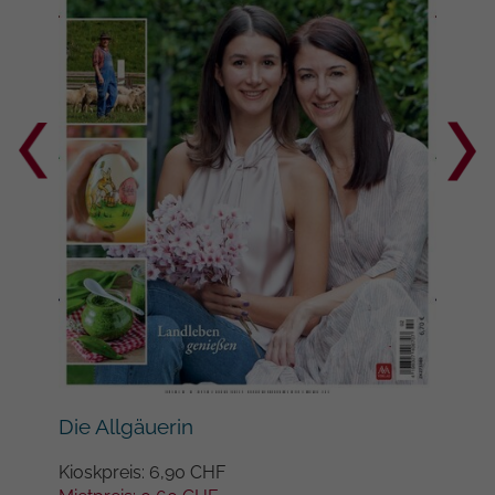
Google auf Websites mit hohem
Datenaufkommen aufgezeichnete
Datenmenge begrenzt wird.
Die Allgäuerin
Mei
Kioskpreis: 6,90 CHF
Kios