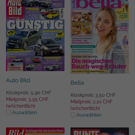
Zweck
Analyseberichts darüber, wie es der
Einstellungen.
Website geht. Die erhobenen Daten
umfassen die Anzahl der Besucher, die
Quelle, aus der sie stammen, und die
Seiten in anonymisierter Form.
Name
_gat
Anbieter
Google Universal Analytics
Laufzeit
1 Minute
Auto Bild
Bella
Hierbei handelt es sich um einen von
Kioskpreis: 5,90 CHF
Google Analytics festgelegten
Kioskpreis: 3,50 CHF
Mietpreis: 3,55 CHF
Mustertyp-Cookie, bei dem das
Mietpreis: 2,10 CHF
(wöchentlich)
Musterelement auf dem Namen die
(wöchentlich)
Auswählen
eindeutige Identitätsnummer des Kontos
Auswählen
Zweck
oder der Website enthält, auf die es sich
bezieht. Es handelt sich um eine Variante
des _gat-Cookies, mit dem die von