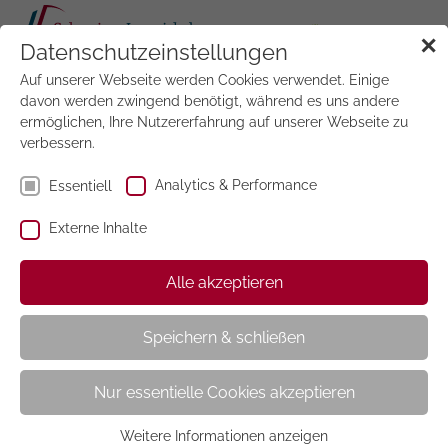
Tog
✕
Datenschutzeinstellungen
navi
Auf unserer Webseite werden Cookies verwendet. Einige
Jetzt
testen
davon werden zwingend benötigt, während es uns andere
ermöglichen, Ihre Nutzererfahrung auf unserer Webseite zu
verbessern.
Wunschmappe
Analytics & Performance
Essentiell
Externe Inhalte
Stellen Sie sich jetzt mit der Wunschmappe ganz
Alle akzeptieren
einfach Ihr wöchentliches Zeitschriften-Sortiment
zusammen. Der wöchentliche Mietpreis
Speichern & schließen
muss
mindestens 15,00 CHF
(inkl. 2,5 %
Mwst.) betragen.
Nur essentielle Cookies akzeptieren
Selbstverständlich können Sie Ihr ausgewähltes
Sortiment jederzeit wieder ändern. Die
Weitere Informationen anzeigen