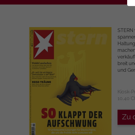
STERN v
spannen
Haltung
machen 
verkäuf
breit un
und Gen
Kiosk-P
10,40 
Zu 