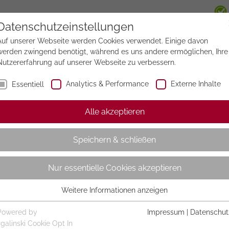
Datenschutzeinstellungen
Auf unserer Webseite werden Cookies verwendet. Einige davon
werden zwingend benötigt, während es uns andere ermöglichen, Ihre
Nutzererfahrung auf unserer Webseite zu verbessern.
Analytics & Performance
Externe Inhalte
Essentiell
Alle akzeptieren
Speichern & schließen
Nur essentielle Cookies akzeptieren
Weitere Informationen anzeigen
Essentiell
Essentielle Cookies werden für grundlegende Funktionen der
Powered by
Impressum
|
Datenschut
Webseite benötigt. Dadurch ist gewährleistet, dass die Webseite
sgalinski Cookie Opt In