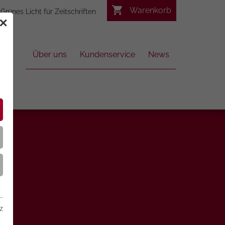
Warenkorb
Grünes Licht für Zeitschriften
✕
Über uns
Kundenservice
News
z