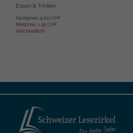
Essen & Trinken
Fei
Kioskpreis: 9,60 CHF
Kios
Mietpreis: 1,35 CHF
Miet
(wöchentlich)
(wöc