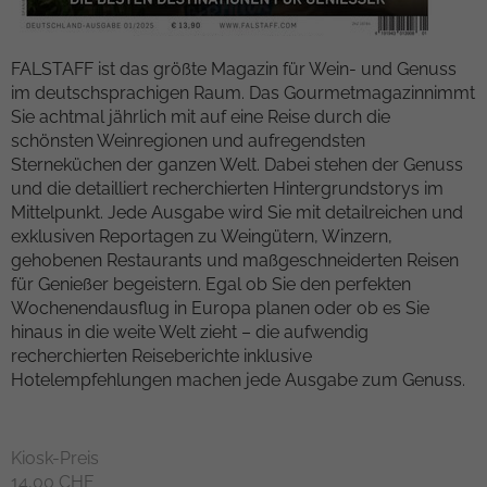
Kampagnendaten zu berechnen und die
Anbieter
TYPO3
Nutzung der Website für den
Zweck
FALSTAFF ist das größte Magazin für Wein- und Genuss
Analysebericht der Website zu verfolgen.
Laufzeit
1 Woche
im deutschsprachigen Raum. Das Gourmetmagazinnimmt
Die Cookies speichern Informationen
Sie achtmal jährlich mit auf eine Reise durch die
anonym und weisen eine randoly
Dieses Cookie ist ein Standard-Session-
schönsten Weinregionen und aufregendsten
generierte Nummer zu, um eindeutige
Cookie von TYPO3. Es speichert im Falle
Sterneküchen der ganzen Welt. Dabei stehen der Genuss
Besucher zu identifizieren.
eines Benutzer-Logins die Session-ID. So
und die detailliert recherchierten Hintergrundstorys im
Zweck
kann der eingeloggte Benutzer
Mittelpunkt. Jede Ausgabe wird Sie mit detailreichen und
wiedererkannt werden und es wird ihm
Name
_gid
exklusiven Reportagen zu Weingütern, Winzern,
Zugang zu geschützten Bereichen
gehobenen Restaurants und maßgeschneiderten Reisen
gewährt.
Anbieter
Google Analytics
für Genießer begeistern. Egal ob Sie den perfekten
Wochenendausflug in Europa planen oder ob es Sie
Laufzeit
1 day
hinaus in die weite Welt zieht – die aufwendig
Name
cookie_optin
recherchierten Reiseberichte inklusive
Dieses Cookie wird von Google Analytics
Hotelempfehlungen machen jede Ausgabe zum Genuss.
Anbieter
TYPO3
installiert. Das Cookie wird verwendet,
um Informationen darüber zu speichern,
Laufzeit
1 Monat
wie Besucher eine Website nutzen, und
Kiosk-Preis
hilft bei der Erstellung eines
Enthält die gewählten Tracking-Optin-
14,00 CHF
Zweck