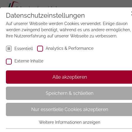
Datenschutzeinstellungen
n
Auf unserer Webseite werden Cookies verwendet. Einige davon
Jetzt
testen
werden zwingend benötigt, während es uns andere ermöglichen,
Ihre Nutzererfahrung auf unserer Webseite zu verbessern.
Analytics & Performance
Essentiell
Externe Inhalte
Studie zur Nutzung von
Alle akzeptieren
Printzeitschriften
Speichern & schließen
Nur essentielle Cookies akzeptieren
Weitere Informationen anzeigen
Essentiell