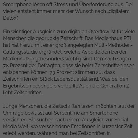
Smartphone lösen oft Stress und Überforderung aus. Bei
Zweck
für den Analysebericht der Website zu
Laufzeit
1 Woche
vielen entsteht immer mehr der Wunsch nach „digitalem
verfolgen. Die Cookies speichern
Detox“.
Informationen anonym und weisen eine
Dieses Cookie ist ein Standard-Session-
randoly generierte Nummer zu, um
Cookie von TYPO3. Es speichert im Falle
Ein wichtiger Ausgleich zum digitalen Overflow ist für viele
eindeutige Besucher zu identifizieren.
eines Benutzer-Logins die Session-ID. So
Menschen die gedruckte Zeitschrift. Das Medienhaus RTL
Zweck
kann der eingeloggte Benutzer
hat hat hierzu mit einer groß angelegten Multi-Methoden-
wiedererkannt werden und es wird ihm
Gattungsstudie ergründet, welche Aspekte den bei der
Name
_gid
Zugang zu geschützten Bereichen gewährt.
Mediennutzung besonders wichtig sind. Demnach sagen
78 Prozent der Befragten, dass sie beim Zeitschriftenlesen
Anbieter
Google Analytics
entspannen können. 73 Prozent stimmen zu, dass
Name
cookie_optin
Zeitschriften ein Stück Lebensqualität sind. Was bei den
Laufzeit
1 day
Ergebnissen besonders verblüfft: Auch die Generation Z
Anbieter
TYPO3
liebt Zeitschriften.
Dieses Cookie wird von Google Analytics
installiert. Das Cookie wird verwendet, um
Laufzeit
1 Monat
Junge Menschen, die Zeitschriften lesen, möchten laut der
Informationen darüber zu speichern, wie
Umfrage bewusst auf Screentime am Smartphone
Besucher eine Website nutzen, und hilft bei
Enthält die gewählten Tracking-Optin-
Zweck
verzichten. Sie suchen nach einem Ausgleich zur Social
Zweck
der Erstellung eines Analyseberichts
Einstellungen.
Media Welt, wo verschiedene Emotionen in kürzester Zeit
darüber, wie es der Website geht. Die
erlebt werden, während man bei Zeitschriften in
erhobenen Daten umfassen die Anzahl der