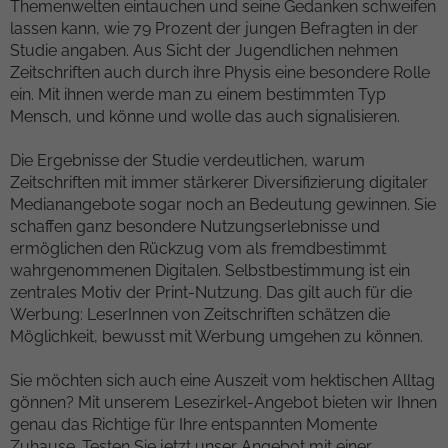
Themenwelten eintauchen und seine Gedanken schweifen
Besucher, die Quelle, aus der sie stammen,
lassen kann, wie 79 Prozent der jungen Befragten in der
und die Seiten in anonymisierter Form.
Studie angaben. Aus Sicht der Jugendlichen nehmen
Zeitschriften auch durch ihre Physis eine besondere Rolle
Name
_gat
ein. Mit ihnen werde man zu einem bestimmten Typ
Mensch, und könne und wolle das auch signalisieren.
Anbieter
Google Universal Analytics
Die Ergebnisse der Studie verdeutlichen, warum
Laufzeit
1 Minute
Zeitschriften mit immer stärkerer Diversifizierung digitaler
Medianangebote sogar noch an Bedeutung gewinnen. Sie
Hierbei handelt es sich um einen von
schaffen ganz besondere Nutzungserlebnisse und
Google Analytics festgelegten Mustertyp-
ermöglichen den Rückzug vom als fremdbestimmt
Cookie, bei dem das Musterelement auf
wahrgenommenen Digitalen. Selbstbestimmung ist ein
dem Namen die eindeutige
zentrales Motiv der Print-Nutzung. Das gilt auch für die
Identitätsnummer des Kontos oder der
Werbung: LeserInnen von Zeitschriften schätzen die
Zweck
Website enthält, auf die es sich bezieht. Es
Möglichkeit, bewusst mit Werbung umgehen zu können.
handelt sich um eine Variante des _gat-
Cookies, mit dem die von Google auf
Sie möchten sich auch eine Auszeit vom hektischen Alltag
Websites mit hohem Datenaufkommen
gönnen? Mit unserem Lesezirkel-Angebot bieten wir Ihnen
aufgezeichnete Datenmenge begrenzt wird.
genau das Richtige für Ihre entspannten Momente
Zuhause. Testen Sie jetzt unser Angebot mit einer