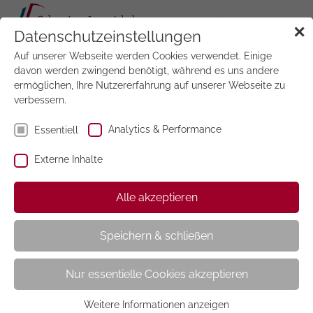
Tog
✕
Datenschutzeinstellungen
navi
Auf unserer Webseite werden Cookies verwendet. Einige
Jetzt
testen
davon werden zwingend benötigt, während es uns andere
ermöglichen, Ihre Nutzererfahrung auf unserer Webseite zu
verbessern.
Hair & Beauty
Exklusiv
Analytics & Performance
Essentiell
Externe Inhalte
Die TOP 10 für Friseur- und Beautysalons: Mit
Alle akzeptieren
diesem Lesepaket bestellen Sie beliebtesten Salon-
Zeitschriften zum unschlagbaren Preis von nur 22,50
CHF.
Speichern & schließen
Sie erhalten wöchentlich die Zeitschriften Bunte, Freizeit
Nur essentielle Cookies akzeptieren
Revue, Gala, In Touch, Spiegel und Stern sowie 14-
tägig Auto Motor Sport und Für Sie. Außerdem sind die
Weitere Informationen anzeigen
Monatszeitschriften Elle und Schöner Wohnen im Paket