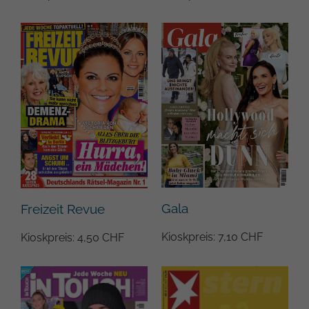
Zweck
Analyseberichts darüber, wie es der
Einstellungen.
Website geht. Die erhobenen Daten
umfassen die Anzahl der Besucher, die
Quelle, aus der sie stammen, und die
Seiten in anonymisierter Form.
Name
_gat
Anbieter
Google Universal Analytics
Laufzeit
1 Minute
Hierbei handelt es sich um einen von
Gala
Freizeit Revue
Google Analytics festgelegten
Mustertyp-Cookie, bei dem das
Kioskpreis: 7,10 CHF
Kioskpreis: 4,50 CHF
Musterelement auf dem Namen die
eindeutige Identitätsnummer des Kontos
Zweck
oder der Website enthält, auf die es sich
bezieht. Es handelt sich um eine Variante
des _gat-Cookies, mit dem die von